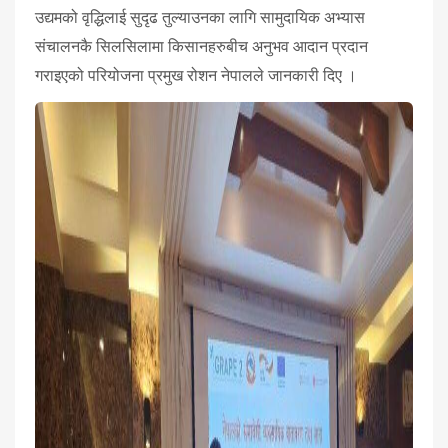
उद्यमको वृद्धिलाई सुदृढ तुल्याउनका लागि सामुदायिक अभ्यास
संचालनकै सिलसिलामा किसानहरुबीच अनुभव आदान प्रदान
गराइएको परियोजना प्रमुख रोशन नेपालले जानकारी दिए ।