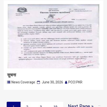
सुचना
News Coverage
June 30, 2026
PCCI PKR
…
Next Page »