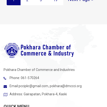
1
2
3
19
Pokhara Chamber of Commerce and Industries
Phone: 061-570264
Email:
pccipkr@gmail.com
,
pokhara@dmccci.org
Address: Gairapatan, Pokhara-4, Kaski
QUICK MENU