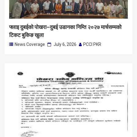
फ्लाइ दुबईको पोखरा–दुबई उडानका निम्ति २०२७ मार्चसम्मकोे
टिकट बुकिङ खुला
News Coverage
July 6, 2026
PCCI PKR