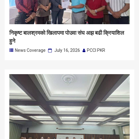
निकृष्ट बालश्रमको खिलापमा पोउवा संघ अझ बढी क्रियाशिल
हुने
News Coverage
July 16, 2026
PCCI PKR