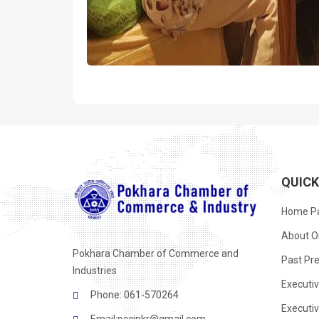
QUIC
Home P
About O
Pokhara Chamber of Commerce and
Past Pre
Industries
Executi
Phone: 061-570264
Executi
Email:
pccipkr@gmail.com
,