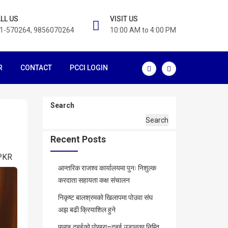
LL US
VISIT US
1-570264, 9856070264
10:00 AM to 4:00 PM
R
CONTACT
PCCI LOGIN
Search
Search
Recent Posts
PKR
आन्तरिक राजश्व कार्यालयमा पुनः निशुल्क
करदाता सहायता कक्ष संचालन
निकृष्ट बालश्रमको खिलापमा पोउवा संघ
अझ बढी क्रियाशिल हुने
फ्लाइ दुबईको पोखरा–दुबई उडानका निम्ति