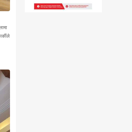
लामा
र्कीले