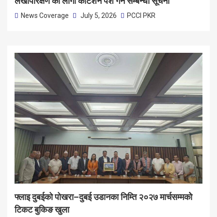
लेखापरिक्षण को लागी कोटेशन पेश गर्ने सम्बन्धी सूचना
News Coverage
July 5, 2026
PCCI PKR
फ्लाइ दुबईको पोखरा–दुबई उडानका निम्ति २०२७ मार्चसम्मकोे
टिकट बुकिङ खुला