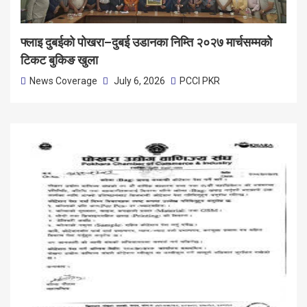
फ्लाइ दुबईको पोखरा–दुबई उडानका निम्ति २०२७ मार्चसम्मकोे
टिकट बुकिङ खुला
News Coverage
July 6, 2026
PCCI PKR