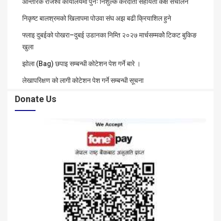
आन्तरिक राजश्व कार्यालयमा पुनः निशुल्क करदाता सहायता कक्ष संचालन
निकृष्ट बालश्रमको खिलापमा पोउवा संघ अझ बढी क्रियाशिल हुने
फ्लाइ दुबईको पोखरा–दुबई उडानका निम्ति २०२७ मार्चसम्मकोे टिकट बुकिङ
खुला
झोला (Bag) छपाइ सम्बन्धी कोटेशन पेश गर्ने बारे ।
लेखापरिक्षण को लागी कोटेशन पेश गर्ने सम्बन्धी सूचना
Donate Us