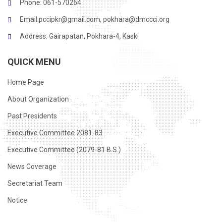
Phone: 061-570264
Email:
pccipkr@gmail.com
,
pokhara@dmccci.org
Address: Gairapatan, Pokhara-4, Kaski
QUICK MENU
Home Page
About Organization
Past Presidents
Executive Committee 2081-83
Executive Committee (2079-81 B.S.)
News Coverage
Secretariat Team
Notice