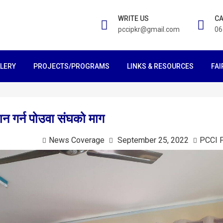
WRITE US
CA
pccipkr@gmail.com
06
LERY
PROJECTS/PROGRAMS
LINKS & RESOURCES
FAI
ान गर्न पोउवा संघको माग
News Coverage
September 25, 2022
PCCI 