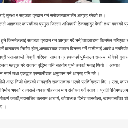
रुलाई सुरक्षा र सहजता प्रदान गर्न सरोकारवालासँग आग्रह गरेको छ ।
ण्डलले आइतबार कास्कीका प्रमुख जिल्ला अधिकारी टेकबहादुर केसी तथा कास्की प्
हुने किनमेललाई सहजता प्रदान गर्न आग्रह गर्दै भने,‘चाडबाडमा किनमेल गरिएका
र्ने वातावरण निर्माण होस्,अत्यावश्यक सामान वितरण गर्ने गाडीलाई अवरोध नगरियो
 सामग्री पसलहरुले बिक्री गरिएका सामान ग्राहककहाँ पु¥याउन समस्या भोगेको गुना
ा महशुस गरे राजश्व बृद्धिमा पनि सहयोग पुग्ने उनको भनाइ थियो । अध्यक्ष
 नगर्न तथा एकद्धार प्रणालीबाट अनुगमन गर्न आग्रह पनि गरे ।
ले आफू निजी क्षेत्रको मागप्रति सकारात्मक भएको प्रतिक्रिया दिए । उता, कास्
ा निर्माण भएको र त्यसले व्यवसायीहरुका माग संवोधन गर्ने बताए । प्रतिनिनिमण्डलम
ष गोकर्ण कार्की,महासचिव बलराम आचार्य, कोषाध्यक्ष दिनेश बास्तोला, उपमहासचिव श
िए ।