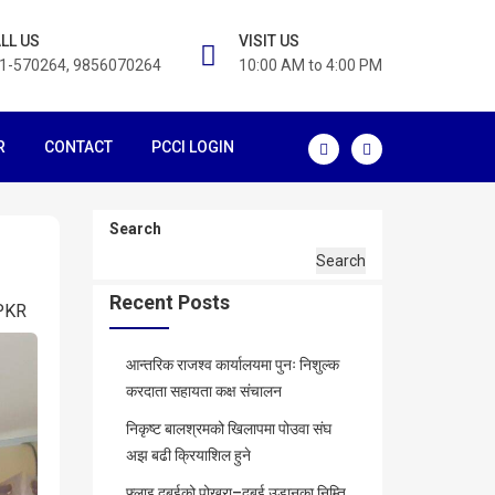
LL US
VISIT US
1-570264, 9856070264
10:00 AM to 4:00 PM
R
CONTACT
PCCI LOGIN
Search
Search
Recent Posts
PKR
आन्तरिक राजश्व कार्यालयमा पुनः निशुल्क
करदाता सहायता कक्ष संचालन
निकृष्ट बालश्रमको खिलापमा पोउवा संघ
अझ बढी क्रियाशिल हुने
फ्लाइ दुबईको पोखरा–दुबई उडानका निम्ति