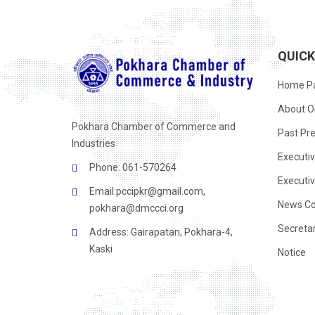
QUIC
Home P
About O
Pokhara Chamber of Commerce and
Past Pre
Industries
Executi
Phone: 061-570264
Executi
Email:
pccipkr@gmail.com
,
News Co
pokhara@dmccci.org
Secreta
Address: Gairapatan, Pokhara-4,
Kaski
Notice