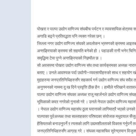
पोखरा र पाल्पा उद्योग वाणिज्य संघबीच पर्यटन र व्यावसायिक क्षेत्रमा सह
अगाडि बढ्ने प्रतिवद्धता पनि व्यक्त गरेका छन् ।
जिल्ला नगर उद्योग वाणिज्य संघको अवलोकन भ्रमणको क्रममा आइतबार 
अन्तक्र्रियाको क्रममा सो सहमति बनेको हो । पहाडकी रानी भनेर चिनिन
समृद्धिमा टेवा पुग्ने अन्तक्र्रियाको निक्र्यौल छ ।
सो अवसरमा पोखरा उद्योग वाणिज्य संघ तथा कार्यक्रमका अध्यक्ष नारायण क
बताए । उनले आवश्यक पर्दा उद्योगी÷व्यवसायीहरुको साथ र सहयोग खोज
मुद्दाहरुमा जनप्रतिनिधिहरुसँग सहकार्य गर्न उद्योग वाणिज्य संघ सदै
अनुगमनको नाममा दुःख दिने प्रवृत्ति ठीक हैन । हामीले गरिखाने वातावर
पाल्पा उद्योग वाणिज्य संघका अध्यक्ष राजु महर्जनले उद्योग वाणिज्य संघ
भूमिकाको कदर नगरेको गुनासो गरे । उनले नेपाल उद्योग वाणिज्य महा
। नेपाल उद्योग वाणिज्य महासंघ ठूला घरानाको लागिमात्रै भएको उनको
पाल्पाका पूर्वअध्यक्ष तथा सल्लाहकार परिषदका संयोजक मधुदयाल सैंजुले
हैसियतको बनाउनुपर्ने र त्यसको लागि उद्यमशीलताको विकास गर्नुपर्ने तर
जनप्रतिनिधिहरुसँग आग्रह गरे । संघका महासचिव सुरेन्द्रमान विजुक्छे