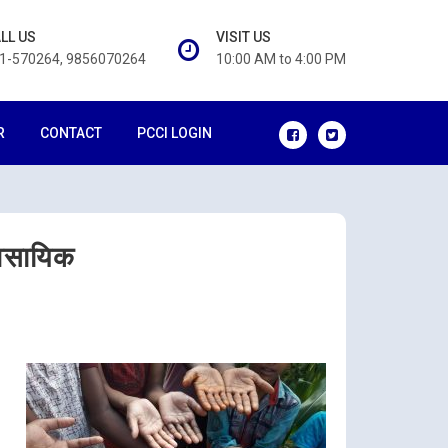
LL US
VISIT US
1-570264, 9856070264
10:00 AM to 4:00 PM
R
CONTACT
PCCI LOGIN
यावसायिक