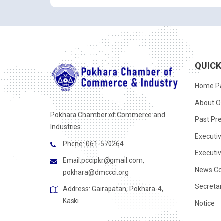
QUIC
Home P
About O
Pokhara Chamber of Commerce and
Past Pre
Industries
Executi
Phone: 061-570264
Executi
Email:
pccipkr@gmail.com
,
News Co
pokhara@dmccci.org
Secreta
Address: Gairapatan, Pokhara-4,
Kaski
Notice