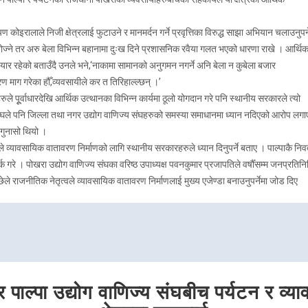
ोइरालाले निजी क्षेत्रलाई फुटाउने र मानमर्दन गर्ने प्रवृत्तिका विरुद्ध साझा अभियान चलाउनुपर्न
्ने तर अरु बेला विभिन्न बहानामा दुःख दिने प्रशासनिक रवैया गलत भएको धारणा राखे । आर्थि
व तयार रहेको बताउँदै उनले भने,‘नाकामा सामानको अनुगमन नगर्ने अनि बेला न कुबेला बजार
ण माग गरेका हौँ,व्यवसायीले कर त तिरिहाल्ल्छन् ।’
हरुले पूूर्वाधारदेखि आर्थिक उत्थानका विभिन्न कार्यमा ठूलो योगदान गरे पनि स्थानीय सरकारले त्यो
संघले पनि जिल्ला तथा नगर उद्योग वाणिज्य संघहरुको समस्या समाधानमा ध्यान नदिएको आरोप लगा
 गुनासो थियो ।
 व्यावसायिक वातावरण निर्माणको लागि स्थानीय सरकारहरुले ध्यान दिनुपर्ने बताए । पाल्पाकै निवर
्क गरे । पोखरा उद्योग वाणिज्य संघका वरिष्ठ उपाध्यक्ष पवनकुमार प्रजापतिले वर्षौँसम्म जनप्रतिनि
ले राजनीतिक नेतृत्वले व्यावसायिक वातावरण निर्माणलाई मुख्य एजेण्डा बनाउनुपर्नेमा जोड दिए
 पाल्पा उद्योग वाणिज्य संघबीच पर्यटन र व्