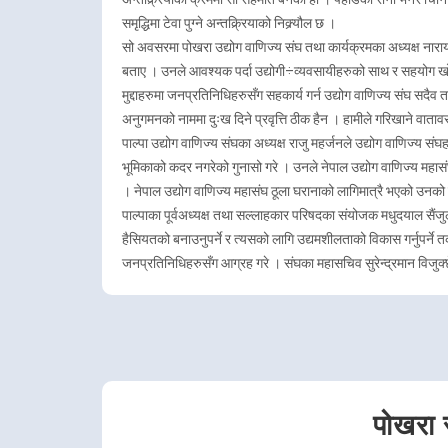
समृद्धिमा टेवा पुग्ने अन्तक्र्रियाको निक्र्यौल छ ।
सो अवसरमा पोखरा उद्योग वाणिज्य संघ तथा कार्यक्रमका अध्यक्ष नारायण क
बताए । उनले आवश्यक पर्दा उद्योगी÷व्यवसायीहरुको साथ र सहयोग खोज
मुद्दाहरुमा जनप्रतिनिधिहरुसँग सहकार्य गर्न उद्योग वाणिज्य संघ सदै
अनुगमनको नाममा दुःख दिने प्रवृत्ति ठीक हैन । हामीले गरिखाने वातावर
पाल्पा उद्योग वाणिज्य संघका अध्यक्ष राजु महर्जनले उद्योग वाणिज्य संघ
भूमिकाको कदर नगरेको गुनासो गरे । उनले नेपाल उद्योग वाणिज्य महा
। नेपाल उद्योग वाणिज्य महासंघ ठूला घरानाको लागिमात्रै भएको उनको
पाल्पाका पूर्वअध्यक्ष तथा सल्लाहकार परिषदका संयोजक मधुदयाल सैंजुले
हैसियतको बनाउनुपर्ने र त्यसको लागि उद्यमशीलताको विकास गर्नुपर्ने तर
जनप्रतिनिधिहरुसँग आग्रह गरे । संघका महासचिव सुरेन्द्रमान विजुक्छे
पोखरा र