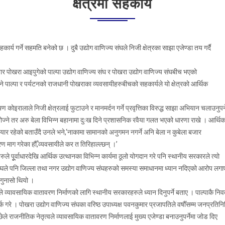
क्षेत्रमा सहकार्य
कार्य गर्ने सहमति बनेको छ । दुबै उद्योग वाणिज्य संघले निजी क्षेत्रका साझा एजेण्डा तय गर्दै
पोखरा आइपुगेको पाल्पा उद्योग वाणिज्य संघ र पोखरा उद्योग वाणिज्य संघबीच भएको
े पाल्पा र पर्यटनको राजधानी पोखराका व्यवसायीहरुबीचको सहकार्यले यो क्षेत्रको आर्थिक
ोइरालाले निजी क्षेत्रलाई फुटाउने र मानमर्दन गर्ने प्रवृत्तिका विरुद्ध साझा अभियान चलाउनुपर्न
्ने तर अरु बेला विभिन्न बहानामा दुःख दिने प्रशासनिक रवैया गलत भएको धारणा राखे । आर्थि
व तयार रहेको बताउँदै उनले भने,‘नाकामा सामानको अनुगमन नगर्ने अनि बेला न कुबेला बजार
ण माग गरेका हौँ,व्यवसायीले कर त तिरिहाल्ल्छन् ।’
हरुले पूूर्वाधारदेखि आर्थिक उत्थानका विभिन्न कार्यमा ठूलो योगदान गरे पनि स्थानीय सरकारले त्यो
संघले पनि जिल्ला तथा नगर उद्योग वाणिज्य संघहरुको समस्या समाधानमा ध्यान नदिएको आरोप लगा
 गुनासो थियो ।
 व्यावसायिक वातावरण निर्माणको लागि स्थानीय सरकारहरुले ध्यान दिनुपर्ने बताए । पाल्पाकै निवर
्क गरे । पोखरा उद्योग वाणिज्य संघका वरिष्ठ उपाध्यक्ष पवनकुमार प्रजापतिले वर्षौँसम्म जनप्रतिनि
ले राजनीतिक नेतृत्वले व्यावसायिक वातावरण निर्माणलाई मुख्य एजेण्डा बनाउनुपर्नेमा जोड दिए