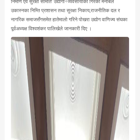
निर्माण एवं सुरक्षा समिति’ उद्योगी÷व्यवसायीको गिरेको मनोबल
उकास्नका निम्ति प्रशासन तथा सुरक्षा निकाय,राजनीतिक दल र
नागरिक समाजसँगसमेत हातेमालो गरिने पोखरा उद्योग वाणिज्य संघका
पूर्वअध्यक्ष विश्वशंकर पालिखेले जानकारी दिए ।