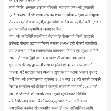
गराउने निर्णय भएको थियो ।
सोही निर्णय अनुसार आह्वान गरिएको संवादमा जेन–जी पुस्ताको
प्रतिनिधित्व गर्दै पोखरामा उपलब्ध तथा सम्पर्कमा आएका आर्यनकुमार
जैयसवाल,सरोज पराजुली,अनुप घिमिरे,सन्देश पराजुली,रोशनी गुरुङ र
पूजा फगामीले सहभागिता जनाएका थिए ।
जेन–जी प्रतिनिधिहरुसँगको बैठकपछि पोखराको निजी क्षेत्रको
तर्फबाट पोखरा उद्योग वाणिज्य संघका अध्यक्ष श्री गोकर्ण कार्कीको
संयोजकत्वमा गठित व्यावसायिक वातावरण निर्माण एवं सुरक्षा समिति
तथा जेन–जी (दुबै पक्ष) बीच जेन–जी आन्दोलनमा ज्यान
गुमाएकाप्रति श्रद्धाञ्जली तथा घाइतेको शीघ्र स्वास्थ्यलाभको
कामना गर्दै भ्रष्टाचारको अन्त्य र सुशासनको पक्षमा आवाज बुलन्द
पार्ने,जेन–जी आन्दोलनको क्रममा २०८२ भदौ २३ गते भएको दमनको
निश्पक्ष छानबिन गर्दै दोषीलाई कानूनी कारवाही माग गर्ने,२०८२ भदौ
२४ गते जेन–जीको आन्दोलनमा भएको घुसपैठबाट सिर्जित
परिस्थितिलाई मनन गर्दै तोडफोड,लुटपाट र आगजनीजस्ता
आपराधिक कार्यमा संलग्नमाथि कारवाही तथा क्षतिपूर्तिको लागि