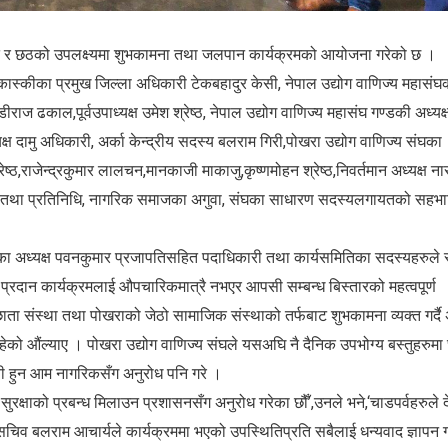
संवत र छठको उपलक्ष्यमा शुभकामना तथा जलपान कार्यक्रमको आयोजना गरेको छ ।
ास्कीका प्रमुख जिल्ला अधिकारी टेकबहादुर केसी, नेपाल उद्योग वाणिज्य महासंघ
ण्डीराज ढकाल,पूर्वउपाध्यक्ष उमेश श्रेष्ठ, नेपाल उद्योग वाणिज्य महासंघ गण्डकी अध्यक्
क्ष दामु अधिकारी, अर्का केन्द्रीय सदस्य बलराम गिरी,पोखरा उद्योग वाणिज्य संघका
रेष्ठ,राजेन्द्रकुमार लालचन,मानकाजी माकाजु,कृष्णमोहन श्रेष्ठ,निवर्तमान अध्यक्ष न
ख तथा प्रतिनिधि, नागरिक समाजका अगुवा, संघका साधारण सदस्यलगायतको सहभा
ा अध्यक्ष पवनकुमार प्रजापतिसहित पदाधिकारी तथा कार्यसमितिका सदस्यहरुले 
्रदान कार्यक्रमलाई औपचारिकमात्रै नभएर आपसी सम्बन्ध बिस्तारको महत्वपूर्ण
 संस्था तथा पोखराको जेठो सामाजिक संस्थाको तर्फबाट शुभकामना व्यक्त गर्दै अ
हेको औंल्याए । पोखरा उद्योग वाणिज्य संघले यसअघि नै दैनिक उपभोग्य बस्तुहरुमा
ययी हुन आम नागरिकसँग अनुरोध पनि गरे ।
सुरक्षाको प्रबन्ध मिलाउन प्रशासनसँग अनुरोध गरेका छौँ’,उनले भने,‘चाडपर्वहरुले 
ासचिव बलराम आचार्यले कार्यक्रममा भएको उपस्थितिप्रति सबैलाई धन्यवाद ज्ञापन गर्