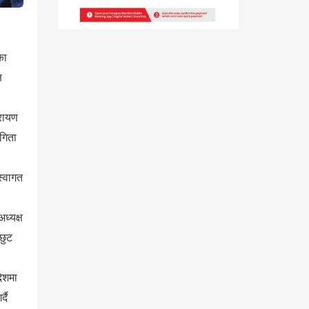
का
ष
ारायण
गिता
स्वागत
ध्यक्ष
 छुट
देशमा
दै