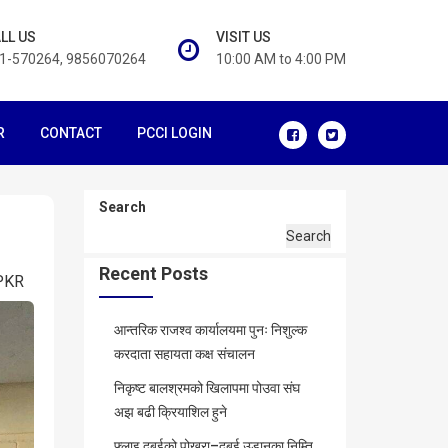
LL US
VISIT US
1-570264, 9856070264
10:00 AM to 4:00 PM
R
CONTACT
PCCI LOGIN
Search
Search
Recent Posts
PKR
आन्तरिक राजश्व कार्यालयमा पुनः निशुल्क
करदाता सहायता कक्ष संचालन
निकृष्ट बालश्रमको खिलापमा पोउवा संघ
अझ बढी क्रियाशिल हुने
फ्लाइ दुबईको पोखरा–दुबई उडानका निम्ति