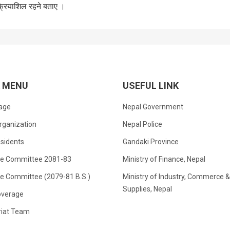
क्रियाशिल रहने बताए ।
K MENU
USEFUL LINK
age
Nepal Government
rganization
Nepal Police
sidents
Gandaki Province
ve Committee 2081-83
Ministry of Finance, Nepal
ve Committee (2079-81 B.S.)
Ministry of Industry, Commerce &
Supplies, Nepal
verage
riat Team