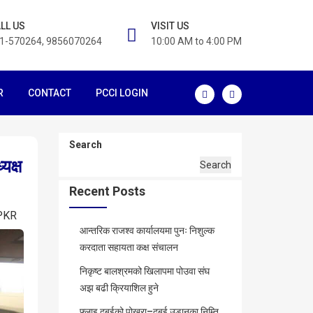
LL US
VISIT US
1-570264, 9856070264
10:00 AM to 4:00 PM
R
CONTACT
PCCI LOGIN
Search
यक्ष
Search
Recent Posts
PKR
आन्तरिक राजश्व कार्यालयमा पुनः निशुल्क
करदाता सहायता कक्ष संचालन
निकृष्ट बालश्रमको खिलापमा पोउवा संघ
अझ बढी क्रियाशिल हुने
फ्लाइ दुबईको पोखरा–दुबई उडानका निम्ति