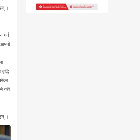
 छन् ।
 गर्न
 आफ्नो
मा
ृद्धि
गरेका
ने गरी
इन् ।