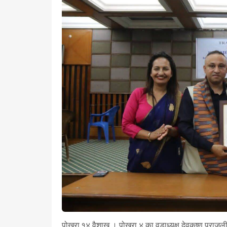
पोखरा,१४ वैशाख । पोखरा ४ का वडाध्यक्ष देवकृष्ण पराजुली