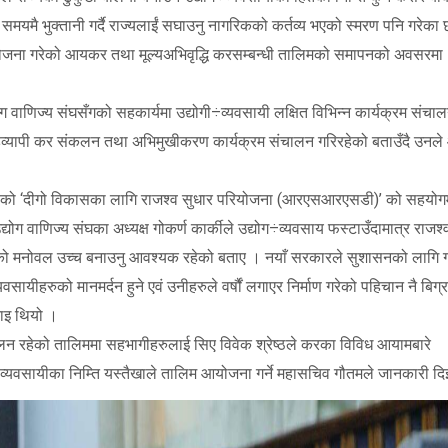
कर समयमै भुक्तानी गर्दै राज्यलाईं सघाउनु नागरिकको कर्तव्य भएको स्मरण पनि गरेका
 आयोजना गरेको आयकर तथा मूल्यअभिवृद्धि करसम्बन्धी तालिमको समापनको अवसरमा
ग वाणिज्य संघसँगको सहकार्यमा उद्योगी÷व्यवसायी लक्षित विभिन्न कार्यक्रम संचालन
ाहव्यापी कर संकलन तथा अभिमुखीकरण कार्यक्रम संचालन गरिरहेको बताउँदै उनले
जेडको ‘दीगो विकासका लागि राजश्व सुधार परियोजना (आरएसआरएसडी)’ को सहयोग
 वाणिज्य संघका अध्यक्ष गोकर्ण कार्कीले उद्योग÷व्यवसाय फस्टाउँदामात्र राजश्व ब
ायीहरुको मनोवल उच्च बनाउनु आवश्यक रहेको बताए । नयाँ सरकारले सुशासनको लागि 
ायीहरुको मानमर्दन हुने एवं उनीहरुले वर्षौं लगाएर निर्माण गरेको पहिचान नै बिग्र
नाइ थियो ।
 रहेको तालिममा सहभागीहरुलाई सिए विवेक श्रेष्ठले करका विविध आयामबारे
व्यवसायीका निम्ति यस्तैखाले तालिम आयोजना गर्ने महासचिव गौतमले जानकारी दि