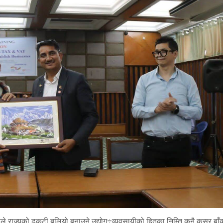
ले राज्यको ढुकुटी बलियो बनाउने उद्योग÷व्यवसायीको हितका निम्ति कुनै कसर बाँ