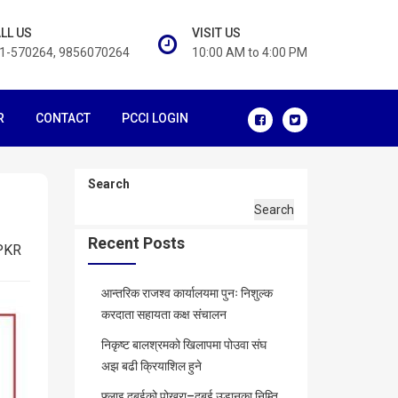
LL US
VISIT US
1-570264, 9856070264
10:00 AM to 4:00 PM
R
CONTACT
PCCI LOGIN
Search
Search
Recent Posts
PKR
आन्तरिक राजश्व कार्यालयमा पुनः निशुल्क
करदाता सहायता कक्ष संचालन
निकृष्ट बालश्रमको खिलापमा पोउवा संघ
अझ बढी क्रियाशिल हुने
फ्लाइ दुबईको पोखरा–दुबई उडानका निम्ति