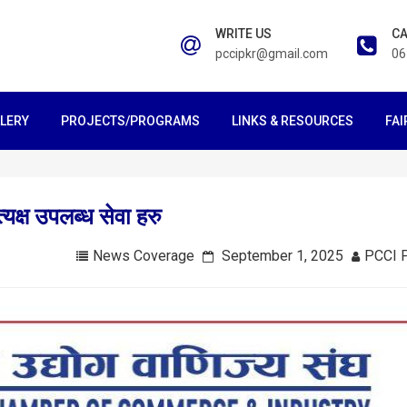
WRITE US
CA
pccipkr@gmail.com
06
LERY
PROJECTS/PROGRAMS
LINKS & RESOURCES
FAI
यक्ष उपलब्ध सेवा हरु
News Coverage
September 1, 2025
PCCI 